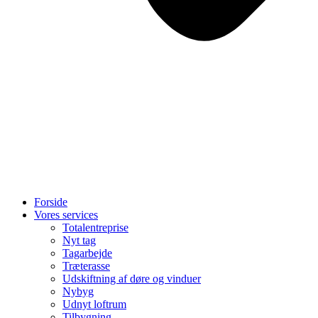
Forside
Vores services
Totalentreprise
Nyt tag
Tagarbejde
Træterasse
Udskiftning af døre og vinduer
Nybyg
Udnyt loftrum
Tilbygning