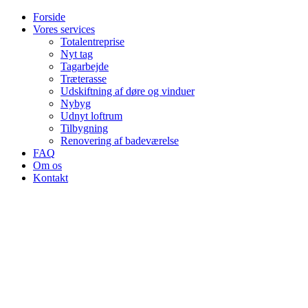
Videre
Forside
til
Vores services
indhold
Totalentreprise
Nyt tag
Tagarbejde
Træterasse
Udskiftning af døre og vinduer
Nybyg
Udnyt loftrum
Tilbygning
Renovering af badeværelse
FAQ
Om os
Kontakt