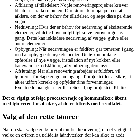
Afklaring af tilladelser: Nogle renoveringsprojekter kræver
tilladelser fra kommunen. Din tømrer kan hjælpe med at
afklare, om der er behov for tilladelser, og søge disse på dine
vegne.
Nedrivning: Hvis der er behov for nedrivning af eksisterende
elementer, vil dette blive udført før selve renoveringen går i
gang. Dette kan inkludere nedrivning af vægge, gulve eller
andre elementer.
Opbygning: Når nedrivningen er fuldført, går tømreren i gang
med at opbygge de nye elementer. Dette kan omfatte
opførelse af nye vægge, installation af nyt køkken eller
badeværelse, udskiftning af vinduer og døre osv.
Afslutning: Når alle renoveringsarbejder er fuldført, vil
tømreren foretage en gennemgang af projektet for at sikre, at
alt er udført korrekt og opfylder dine forventninger.
Eventuelle mangler eller fejl rettes til, og projektet afsluttes.
Det er vigtigt at følge processen nøje og kommunikere åbent
med tømreren for at sikre, at du er tilfreds med resultatet.
Valg af den rette tømrer
Når du skal vælge en tømrer til din totalrenovering, er det vigtigt at
vælge en erfaren og pålidelig håndværker, der kan sikre et godt