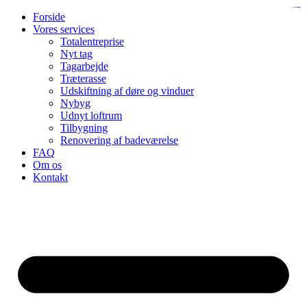
www.handicaps-sexualites.be/formations/
myhouseoffurniture.com
usanewsonline.com/contact/
bgsgroup.org
novidecor.com
AcciónMK™
kawijitu
lis.softex.br
Videre
Forside
til
Vores services
indhold
Totalentreprise
Nyt tag
Tagarbejde
Træterasse
Udskiftning af døre og vinduer
Nybyg
Udnyt loftrum
Tilbygning
Renovering af badeværelse
FAQ
Om os
Kontakt