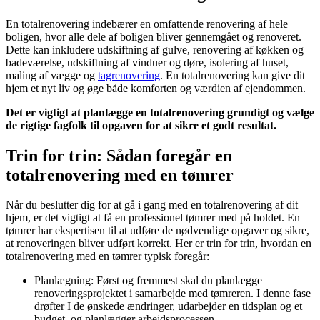
En totalrenovering indebærer en omfattende renovering af hele
boligen, hvor alle dele af boligen bliver gennemgået og renoveret.
Dette kan inkludere udskiftning af gulve, renovering af køkken og
badeværelse, udskiftning af vinduer og døre, isolering af huset,
maling af vægge og
tagrenovering
. En totalrenovering kan give dit
hjem et nyt liv og øge både komforten og værdien af ejendommen.
Det er vigtigt at planlægge en totalrenovering grundigt og vælge
de rigtige fagfolk til opgaven for at sikre et godt resultat.
Trin for trin: Sådan foregår en
totalrenovering med en tømrer
Når du beslutter dig for at gå i gang med en totalrenovering af dit
hjem, er det vigtigt at få en professionel tømrer med på holdet. En
tømrer har ekspertisen til at udføre de nødvendige opgaver og sikre,
at renoveringen bliver udført korrekt. Her er trin for trin, hvordan en
totalrenovering med en tømrer typisk foregår:
Planlægning: Først og fremmest skal du planlægge
renoveringsprojektet i samarbejde med tømreren. I denne fase
drøfter I de ønskede ændringer, udarbejder en tidsplan og et
budget, og planlægger arbejdsprocessen.